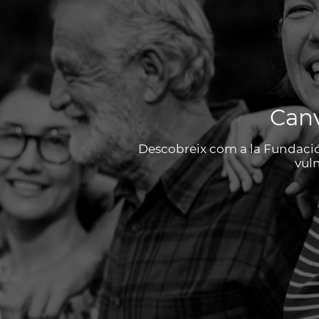
Canv
Descobreix com a la Fundaci
vuln