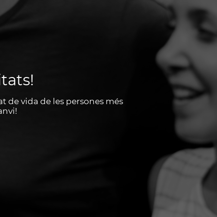
tats!
tat de vida de les persones més
anvi!