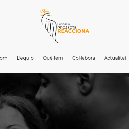
som
L'equip
Què fem
Col·labora
Actualitat