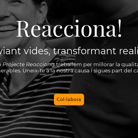
Reacciona!
iant vides, transformant reali
ó
Projecte Reacciona
treballem per millorar la quali
erables. Uneix-te a la nostra causa i sigues part del c
Col·labora